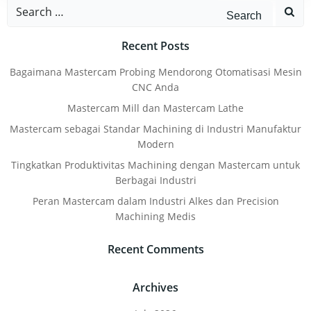
Search
for:
Recent Posts
Bagaimana Mastercam Probing Mendorong Otomatisasi Mesin
CNC Anda
Mastercam Mill dan Mastercam Lathe
Mastercam sebagai Standar Machining di Industri Manufaktur
Modern
Tingkatkan Produktivitas Machining dengan Mastercam untuk
Berbagai Industri
Peran Mastercam dalam Industri Alkes dan Precision
Machining Medis
Recent Comments
Archives