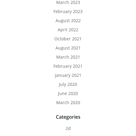
March 2023
February 2023
August 2022
April 2022
October 2021
August 2021
March 2021
February 2021
January 2021
July 2020
June 2020
March 2020
Categories
2d